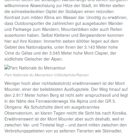
willkommene Abwechslung zur Hitze der Stadt, im Winter stellen
die schneebedeckten Gipfel der Südalpen einen reizvollen
Kontrast zum milden Klima am Wasser dar. Unnötig zu erwähnen,
dass Outdoorsportler die zahlreichen gut ausgebauten Wander-
und Parkwege zum Wandern, Mountainbiken oder auch Reiten
auserkoren haben. Selbst Kletterer und Bergwanderer kommen
hier auf ihre Kosten: Immerhin sieben 6000er liegen auf dem
Gebiet des Nationalparks, unter ihnen der 3.143 Meter hohe
Cime du Gélas und der 3.045 Meter hohe Mont Clapier, der
südlichste Gletscher der Alpen.
Parc Nationale du Mercantour ©iStockphoto/Razvan
Weniger hoch aber nichtsdestotrotz erwähnenswert ist der Mont
Mounier, einer der beliebtesten Ausflugsziele. Der Weg hinauf auf
den 2.817 Meter hohen Berg ist nicht sehr anspruchsvoll und liegt
in der Nähe des Fernwanderwegs Via Alpina und der GR 5.
Übrigens: Als Schutzhütte dient ein ausgebranntes
Observatorium, an klaren Tagen reicht die Sicht bis nach Korsika.
Erwähnenswert ist der Mont Mounier aber auch deshalb, weil er
zwischen Var- und Tinéetal liegt – und damit mitten zwischen den
Verbreitungsgebieten von so seltenen Tierarten wie Steinadler,