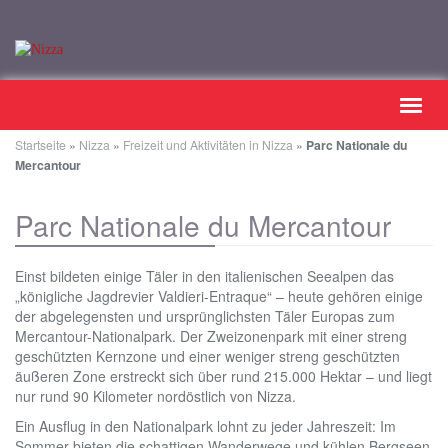
Skip
Toggl
to
navig
main
Startseite
»
Nizza
»
Freizeit und Aktivitäten in Nizza
»
Parc Nationale du
content
Mercantour
Parc Nationale du Mercantour
Einst bildeten einige Täler in den italienischen Seealpen das
„königliche Jagdrevier Valdieri-Entraque“ – heute gehören einige
der abgelegensten und ursprünglichsten Täler Europas zum
Mercantour-Nationalpark. Der Zweizonenpark mit einer streng
geschützten Kernzone und einer weniger streng geschützten
äußeren Zone erstreckt sich über rund 215.000 Hektar – und liegt
nur rund 90 Kilometer nordöstlich von Nizza.
Ein Ausflug in den Nationalpark lohnt zu jeder Jahreszeit: Im
Sommer bieten die schattigen Wanderwege und kühlen Bergseen