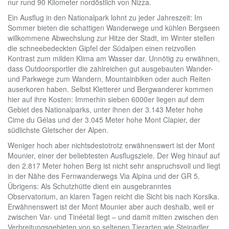
nur rund 90 Kilometer nordöstlich von Nizza.
Ein Ausflug in den Nationalpark lohnt zu jeder Jahreszeit: Im
Sommer bieten die schattigen Wanderwege und kühlen Bergseen
willkommene Abwechslung zur Hitze der Stadt, im Winter stellen
die schneebedeckten Gipfel der Südalpen einen reizvollen
Kontrast zum milden Klima am Wasser dar. Unnötig zu erwähnen,
dass Outdoorsportler die zahlreichen gut ausgebauten Wander-
und Parkwege zum Wandern, Mountainbiken oder auch Reiten
auserkoren haben. Selbst Kletterer und Bergwanderer kommen
hier auf ihre Kosten: Immerhin sieben 6000er liegen auf dem
Gebiet des Nationalparks, unter ihnen der 3.143 Meter hohe
Cime du Gélas und der 3.045 Meter hohe Mont Clapier, der
südlichste Gletscher der Alpen.
Weniger hoch aber nichtsdestotrotz erwähnenswert ist der Mont
Mounier, einer der beliebtesten Ausflugsziele. Der Weg hinauf auf
den 2.817 Meter hohen Berg ist nicht sehr anspruchsvoll und liegt
in der Nähe des Fernwanderwegs Via Alpina und der GR 5.
Übrigens: Als Schutzhütte dient ein ausgebranntes
Observatorium, an klaren Tagen reicht die Sicht bis nach Korsika.
Erwähnenswert ist der Mont Mounier aber auch deshalb, weil er
zwischen Var- und Tinéetal liegt – und damit mitten zwischen den
Verbreitungsgebieten von so seltenen Tierarten wie Steinadler,