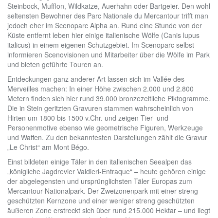
Steinbock, Mufflon, Wildkatze, Auerhahn oder Bartgeier. Den wohl
seltensten Bewohner des Parc Nationale du Mercantour trifft man
jedoch eher im Scenoparc Alpha an. Rund eine Stunde von der
Küste entfernt leben hier einige italienische Wölfe (Canis lupus
italicus) in einem eigenen Schutzgebiet. Im Scenoparc selbst
informieren Scenovisionen und Mitarbeiter über die Wölfe im Park
und bieten geführte Touren an.
Entdeckungen ganz anderer Art lassen sich im Vallée des
Merveilles machen: In einer Höhe zwischen 2.000 und 2.800
Metern finden sich hier rund 39.000 bronzezeitliche Piktogramme.
Die in Stein geritzten Gravuren stammen wahrscheinlich von
Hirten um 1800 bis 1500 v.Chr. und zeigen Tier- und
Personenmotive ebenso wie geometrische Figuren, Werkzeuge
und Waffen. Zu den bekanntesten Darstellungen zählt die Gravur
„Le Christ“ am Mont Bégo.
Einst bildeten einige Täler in den italienischen Seealpen das
„königliche Jagdrevier Valdieri-Entraque“ – heute gehören einige
der abgelegensten und ursprünglichsten Täler Europas zum
Mercantour-Nationalpark. Der Zweizonenpark mit einer streng
geschützten Kernzone und einer weniger streng geschützten
äußeren Zone erstreckt sich über rund 215.000 Hektar – und liegt