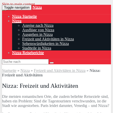
Skip to main content
Nizza
Toggle navigation
Nizza Startseite
Nizza
Anreise nach Nizza
Ausflüge von Nizza
Ausgehen in Nizza
Freizeit und Aktivitäten in Nizza
Sehenswürdigkeiten in Nizza
Stadtteile in Nizza
Nizza Reiseberichte
Startseite
»
Nizza
»
Freizeit und Aktivitäten in Nizza
»
Nizza:
Freizeit und Aktivitäten
Nizza: Freizeit und Aktivitäten
Die meisten romantischen Orte, die zudem beliebte Reiseziele sind,
haben ein Problem: Sind die Tagestouristen verschwunden, ist die
Stadt wie ausgestorben. Paris leidet darunter, Venedig – und Nizza?